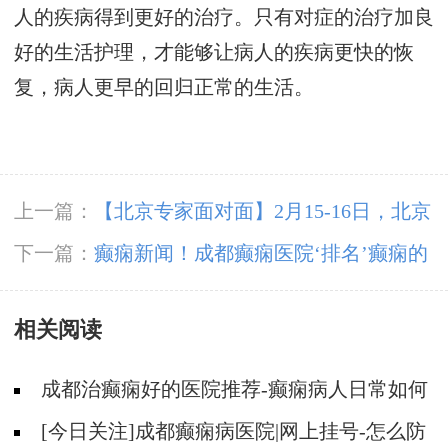
人的疾病得到更好的治疗。只有对症的治疗加良
好的生活护理，才能够让病人的疾病更快的恢
复，病人更早的回归正常的生活。
上一篇：
【北京专家面对面】2月15-16日，北京
大学首钢医院神经内科胡颖教授亲临成都免费会
下一篇：
癫痫新闻！成都癫痫医院‘排名’癫痫的
诊，莫错过!
出现是什么原因导致的？
相关阅读
成都治癫痫好的医院推荐-癫痫病人日常如何
预防发作？
[今日关注]成都癫痫病医院|网上挂号-怎么防