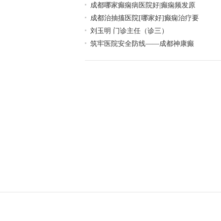
成都哪家癫痫病医院好|癫痫频发原
成都治抽搐医院[哪家好]癫痫治疗要
刘玉明 门诊主任（诊三）
筑牢医院安全防线——成都神康癫