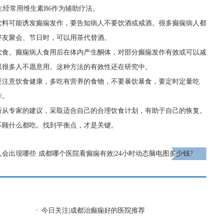
生经常用维生素B6作为辅助疗法。
饮料可能诱发癫痫发作，要告知病人不要饮酒或戒酒。很多癫痫病人都
好友聚会、节日时，可以用茶代替酒。
饮食。癫痫病人食用后在体内产生酮体，对部分癫痫发作有效或可以减
以很多人不愿意用。这种方法的有效性还在研究中。
要注意饮食健康，多吃有营养的食物，不要暴饮暴食，要定时定量吃
作。
听从专家的建议，采取适合自己的合理饮食计划，有助于自己的恢复。
不顾什么都吃。找到平衡点，才是关键。
人会出现哪些
成都哪个医院看癫痫有效|24小时动态脑电图多少钱?
下一页
今日关注|成都治癫痫好的医院推荐