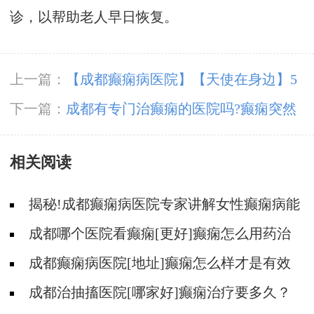
诊，以帮助老人早日恢复。
上一篇：
【成都癫痫病医院】【天使在身边】5
月12日，成都神康癫痫医院国际护士节户外团建
下一篇：
成都有专门治癫痫的医院吗?癫痫突然
纪实
发作怎么办?
相关阅读
揭秘!成都癫痫病医院专家讲解女性癫痫病能
生育吗?
成都哪个医院看癫痫[更好]癫痫怎么用药治
疗?
成都癫痫病医院[地址]癫痫怎么样才是有效
治疗?
成都治抽搐医院[哪家好]癫痫治疗要多久？