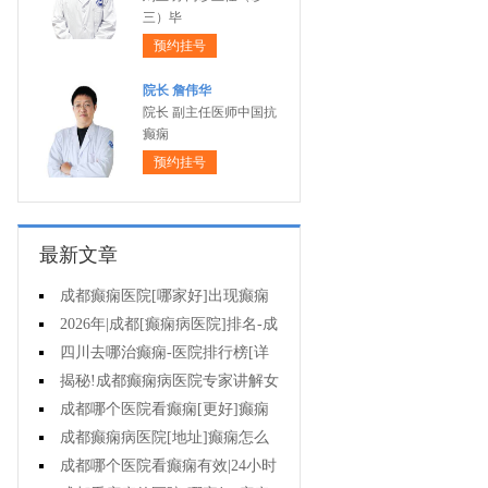
三）毕
预约挂号
院长 詹伟华
院长 副主任医师中国抗
癫痫
预约挂号
最新文章
成都癫痫医院[哪家好]出现癫痫
早期症状怎么办?
2026年|成都[癫痫病医院]排名-成
都去哪治儿童癫痫病好?
四川去哪治癫痫-医院排行榜[详
细排名]癫痫发作时该怎么办?
揭秘!成都癫痫病医院专家讲解女
性癫痫病能生育吗?
成都哪个医院看癫痫[更好]癫痫
怎么用药治疗?
成都癫痫病医院[地址]癫痫怎么
样才是有效治疗?
成都哪个医院看癫痫有效|24小时