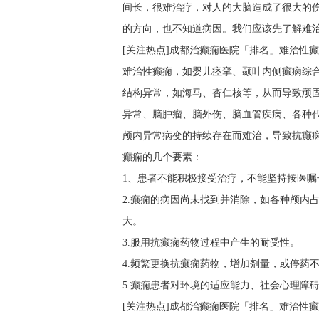
间长，很难治疗，对人的大脑造成了很大的
的方向，也不知道病因。我们应该先了解难
[关注热点]成都治癫痫医院「排名」难治性
难治性癫痫，如婴儿痉挛、颞叶内侧癫痫综
结构异常，如海马、杏仁核等，从而导致顽
异常、脑肿瘤、脑外伤、脑血管疾病、各种
颅内异常病变的持续存在而难治，导致抗癫
癫痫的几个要素：
1、患者不能积极接受治疗，不能坚持按医嘱
2.癫痫的病因尚未找到并消除，如各种颅内
大。
3.服用抗癫痫药物过程中产生的耐受性。
4.频繁更换抗癫痫药物，增加剂量，或停药
5.癫痫患者对环境的适应能力、社会心理障
[关注热点]成都治癫痫医院「排名」难治性