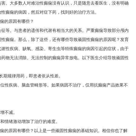
伤害。大多数人对难治性癫痫没有认识，只是随意去看医生，没有明确
治性癫痫的病因，然后对症下药，找到好的治疗方法。
癫痫的原因有哪些？
合征等。与患者的遗传和代谢有相当大的关系。严重癫痫导致部分颅内
固性癫痫。那么，除了这些，还有哪些导致顽固性癫痫的原因呢？发育
代谢性疾病、缺氧、感染、寄生虫等特殊癫痫的病因引起的症状，由于
痫药物无法消除、无法控制的癫痫异常放电。以下医生介绍导致顽固性
长期规律用药，即患者依从性差。
占位性疾病、脑血管畸形等。如果病因不治疗，仅用抗癫痫产品效果不
不增不减。
碍和情绪激动增加了治疗的难度。
癫痫的原因有哪些？以上是一些顽固性癫痫的基础知识。相信你也了解