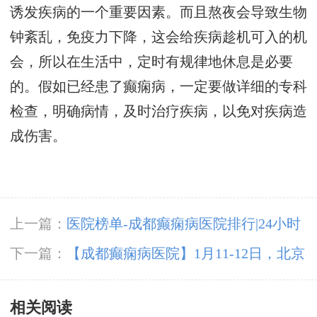
诱发疾病的一个重要因素。而且熬夜会导致生物
钟紊乱，免疫力下降，这会给疾病趁机可入的机
会，所以在生活中，定时有规律地休息是必要
的。假如已经患了癫痫病，一定要做详细的专科
检查，明确病情，及时治疗疾病，以免对疾病造
成伤害。
上一篇：
医院榜单-成都癫痫病医院排行|24小时
动态脑电图多少钱？
下一篇：
【成都癫痫病医院】1月11-12日，北京
三甲知名专家高伟博士亲临神康会诊，一站式解
相关阅读
决癫痫难题!