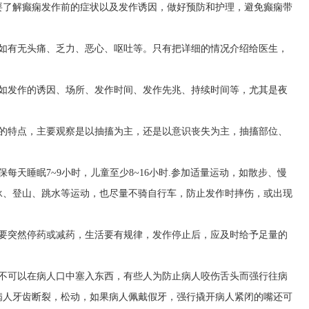
要了解癫痫发作前的症状以及发作诱因，做好预防和护理，避免癫痫带
，如有无头痛、乏力、恶心、呕吐等。只有把详细的情况介绍给医生，
，如发作的诱因、场所、发作时间、发作先兆、持续时间等，尤其是夜
时的特点，主要观察是以抽搐为主，还是以意识丧失为主，抽搐部位、
每天睡眠7~9小时，儿童至少8~16小时.参加适量运动，如散步、慢
泳、登山、跳水等运动，也尽量不骑自行车，防止发作时摔伤，或出现
不要突然停药或减药，生活要有规律，发作停止后，应及时给予足量的
，不可以在病人口中塞入东西，有些人为防止病人咬伤舌头而强行往病
病人牙齿断裂，松动，如果病人佩戴假牙，强行撬开病人紧闭的嘴还可