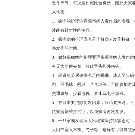
发作等等，每次发作都比较突然，因此大家
来伤害。
1、痫病的护理注意观察病人发作后的表现
才能有针对性的治疗。
2、癫痫病的护理应充分了解病人发作特征
晚发作的时间。
3、做好癫痫病的护理要严密观察病人发作
有无大小便失禁、咬破舌头和外伤等。
4、应避免劳累确保充足的睡眠，成人至少确保
跑、羽毛球、网球、乒乓球等，不能参加游
交通事故，少看电视，禁止玩电子游戏。
5、在日常要消除促发因素，服药要按时，
抗癫痫剂维持治疗，以免癫痫再次复发。
6、一旦家属发现病人出现癫痫持续状态时
人口中塞入木筷、勺子等。这样有可能导致