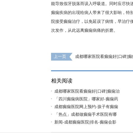
能导致假牙脱落而误入呼吸道。同时应尽快
癫痫疾病的出现给病人带来了很大影响，特
院接受癫痫治疗，以免延误了病情，早治疗
次发作，从此远离癫痫病痛的折磨。
上一页
成都哪家医院看癫痫好[口碑]
常用的有哪几种？
相关阅读
成都哪家医院看癫痫好[口碑]癫痫治
「四川癫痫病医院」哪家好-癫痫药
成都癫痫医院网上预约-孩子有癫痫
「热点」成都做癫痫手术医院有哪
新闻-成都癫痫医院|排名-癫痫会影