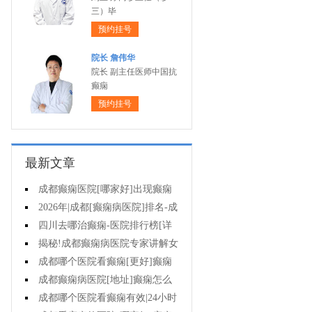
三）毕
预约挂号
院长 詹伟华
院长 副主任医师中国抗
癫痫
预约挂号
最新文章
成都癫痫医院[哪家好]出现癫痫
早期症状怎么办?
2026年|成都[癫痫病医院]排名-成
都去哪治儿童癫痫病好?
四川去哪治癫痫-医院排行榜[详
细排名]癫痫发作时该怎么办?
揭秘!成都癫痫病医院专家讲解女
性癫痫病能生育吗?
成都哪个医院看癫痫[更好]癫痫
怎么用药治疗?
成都癫痫病医院[地址]癫痫怎么
样才是有效治疗?
成都哪个医院看癫痫有效|24小时