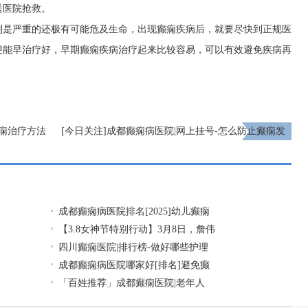
送医院抢救。
别是严重的还极有可能危及生命，出现癫痫疾病后，就要尽快到正规医
便能早治疗好，早期癫痫疾病治疗起来比较容易，可以有效避免疾病再
癫痫治疗方法
[今日关注]成都癫痫病医院|网上挂号-怎么防止癫痫发
作？
下一页
成都癫痫病医院排名[2025]幼儿癫痫
【3.8女神节特别行动】3月8日，詹伟
四川癫痫医院|排行榜-做好哪些护理
成都癫痫病医院哪家好[排名]避免癫
「百姓推荐」成都癫痫医院|老年人