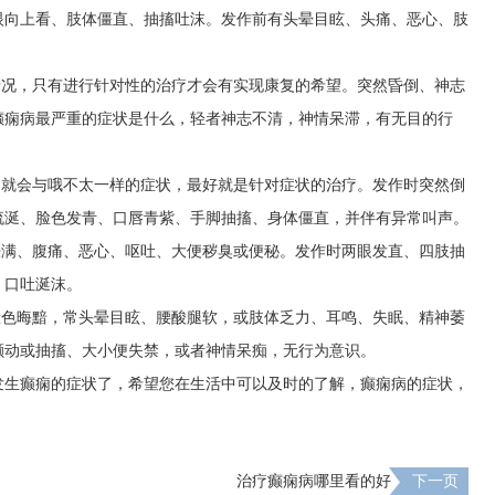
眼向上看、肢体僵直、抽搐吐沫。发作前有头晕目眩、头痛、恶心、肢
情况，只有进行针对性的治疗才会有实现康复的希望。突然昏倒、神志
癫痫病最严重的症状是什么，轻者神志不清，神情呆滞，有无目的行
，就会与哦不太一样的症状，最好就是针对症状的治疗。发作时突然倒
流涎、脸色发青、口唇青紫、手脚抽搐、身体僵直，并伴有异常叫声。
胀满、腹痛、恶心、呕吐、大便秽臭或便秘。发作时两眼发直、四肢抽
、口吐涎沫。
脸色晦黯，常头晕目眩、腰酸腿软，或肢体乏力、耳鸣、失眠、精神萎
颤动或抽搐、大小便失禁，或者神情呆痴，无行为意识。
发生癫痫的症状了，希望您在生活中可以及时的了解，癫痫病的症状，
治疗癫痫病哪里看的好
下一页