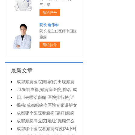
三）毕
预约挂号
院长 詹伟华
院长 副主任医师中国抗
癫痫
预约挂号
最新文章
成都癫痫医院[哪家好]出现癫痫
早期症状怎么办?
2026年|成都[癫痫病医院]排名-成
都去哪治儿童癫痫病好?
四川去哪治癫痫-医院排行榜[详
细排名]癫痫发作时该怎么办?
揭秘!成都癫痫病医院专家讲解女
性癫痫病能生育吗?
成都哪个医院看癫痫[更好]癫痫
怎么用药治疗?
成都癫痫病医院[地址]癫痫怎么
样才是有效治疗?
成都哪个医院看癫痫有效|24小时