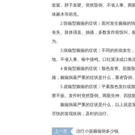
发紫、脖子发硬、突然昏倒、不省人事、两
体麻木等前兆。
2.惊痫型癫痫的症状：面对发生癫痫的
丧失、肢体强直、抽搐，多数发作前惊叫。
为。
3.痰痫型癫痫的症状：不同的疾病发生
地、不省人事、喉中痰鸣、口吐涎沫或口角
4.食痫型癫痫的症状：脸色发青、脘腹
搐，癫痫病最严重的症状是什么，重者昏倒
5.虚痫型癫痫的症状：平素脸色发白或
靡不振。发作时突然昏倒、两眼失神、四肢
癫痫病最严重的症状是什么，以上就是
尽快的发现疾病，及时的治疗。
上一页
治疗小孩癫痫病多少钱