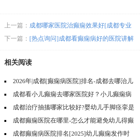
上一篇：
成都哪家医院治癫痫效果好[成都专业
癫痫医院]癫痫病人应当怎么治疗？
下一篇：
[热点询问]成都看癫痫病好的医院讲解
癫痫发作的原因有哪些？
相关阅读
2026年|成都[癫痫病医院]排名-成都去哪治儿
童癫痫病好?
成都看小儿癫痫去哪家医院好？小儿癫痫病
常采用哪几种方法治疗?
成都治疗抽搐哪家比较好?婴幼儿手脚痉挛是
怎么回事?
成都癫痫医院在哪里-怎么才能避免幼儿得癫
痫病？
成都癫痫病医院排名[2025]幼儿癫痫发作时