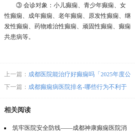
③ 会诊对象：小儿癫痫、青少年癫痫、女
性癫痫、成年癫痫、老年癫痫、原发性癫痫、继
发性癫痫、药物难治性癫痫、顽固性癫痫、癫痫
共患病等。
上一篇：
成都医院能治疗好癫痫吗「2025年度公
布」创伤性癫痫怎么治疗？
下一篇：
成都癫痫病医院排名-哪些行为不利于
癫痫治疗?
相关阅读
筑牢医院安全防线——成都神康癫痫医院消