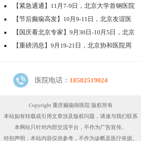
防安全培训纪实
【紧急通通】11月7-9日，北京大学首钢医院
神经内科胡颖教授亲临成都会诊，破解癫痫疑难
【节后癫痫高发】10月9-11日，北京友谊医
院陈葵博士免费会诊+治疗援助，破解癫痫难
【国庆看北京专家】9月30日-10月5日，北京
题！
天坛&首钢医院两大专家蓉城亲诊+癫痫大额救
【重磅消息】9月19-21日，北京协和医院周
助，速约！
祥琴教授成都领衔会诊，共筑全年龄段抗癫防
线！
医院电话：
18582519024
Copyright 重庆癫痫病医院 版权所有
本站如有转载或引用文章涉及版权问题，请速与我们联系
本网站只针对内部交流平台，不作为广告宣传。
特别声明：本站内容仅供参考，不作为诊断及医疗依据。