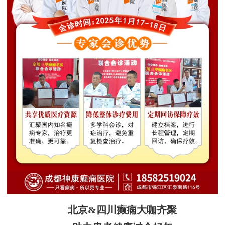
北京&四川癫痫大咖齐聚